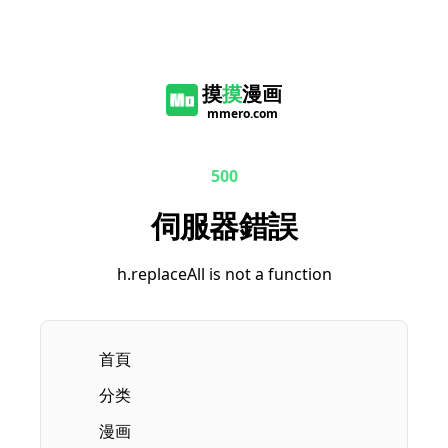
摸
摸
漫画
mmero.com
500
伺服器錯誤
h.replaceAll is not a function
首頁
分类
漫画