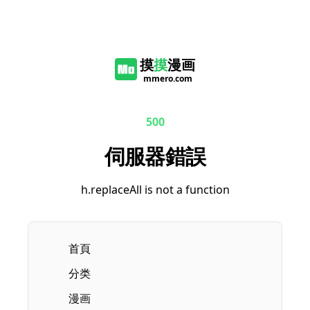
摸
摸
漫画
mmero.com
500
伺服器錯誤
h.replaceAll is not a function
首頁
分类
漫画