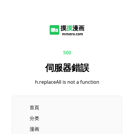
摸
摸
漫画
mmero.com
500
伺服器錯誤
h.replaceAll is not a function
首頁
分类
漫画