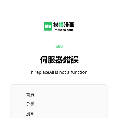
摸
摸
漫画
mmero.com
500
伺服器錯誤
h.replaceAll is not a function
首頁
分类
漫画