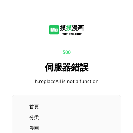
摸
摸
漫画
mmero.com
500
伺服器錯誤
h.replaceAll is not a function
首頁
分类
漫画