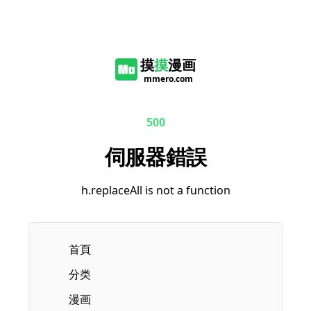
摸
摸
漫画
mmero.com
500
伺服器錯誤
h.replaceAll is not a function
首頁
分类
漫画