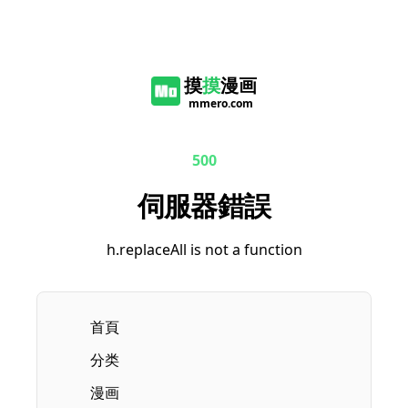
摸
摸
漫画
mmero.com
500
伺服器錯誤
h.replaceAll is not a function
首頁
分类
漫画