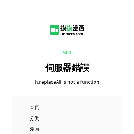
摸
摸
漫画
mmero.com
500
伺服器錯誤
h.replaceAll is not a function
首頁
分类
漫画