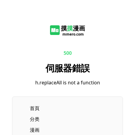
摸
摸
漫画
mmero.com
500
伺服器錯誤
h.replaceAll is not a function
首頁
分类
漫画