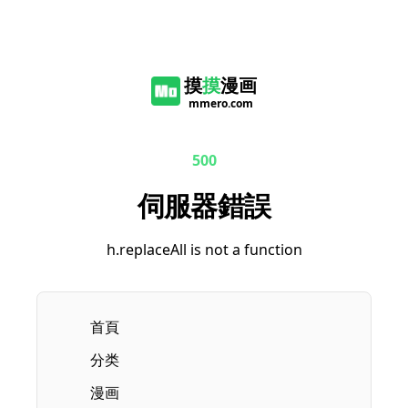
摸
摸
漫画
mmero.com
500
伺服器錯誤
h.replaceAll is not a function
首頁
分类
漫画