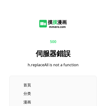
摸
摸
漫画
mmero.com
500
伺服器錯誤
h.replaceAll is not a function
首頁
分类
漫画