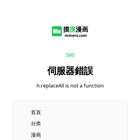
摸
摸
漫画
mmero.com
500
伺服器錯誤
h.replaceAll is not a function
首頁
分类
漫画