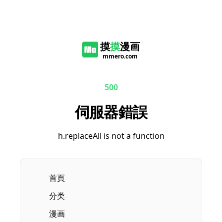
摸
摸
漫画
mmero.com
500
伺服器錯誤
h.replaceAll is not a function
首頁
分类
漫画