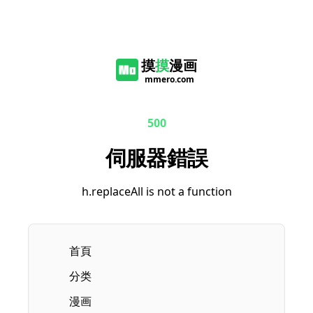
摸
摸
漫画
mmero.com
500
伺服器錯誤
h.replaceAll is not a function
首頁
分类
漫画