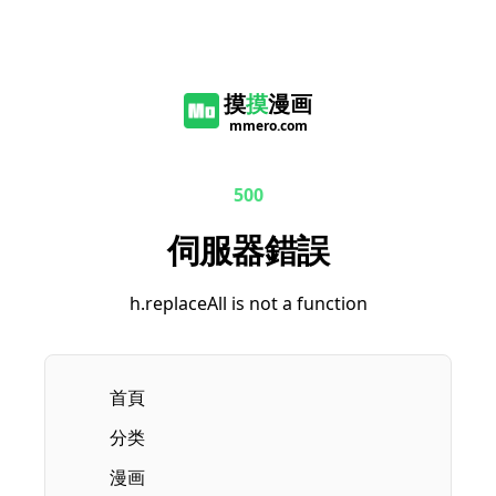
摸
摸
漫画
mmero.com
500
伺服器錯誤
h.replaceAll is not a function
首頁
分类
漫画