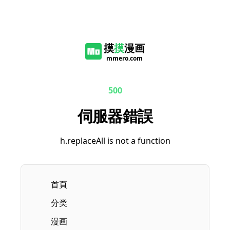
摸
摸
漫画
mmero.com
500
伺服器錯誤
h.replaceAll is not a function
首頁
分类
漫画