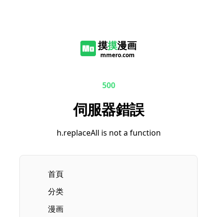
摸
摸
漫画
mmero.com
500
伺服器錯誤
h.replaceAll is not a function
首頁
分类
漫画