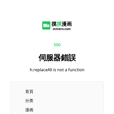
摸
摸
漫画
mmero.com
500
伺服器錯誤
h.replaceAll is not a function
首頁
分类
漫画