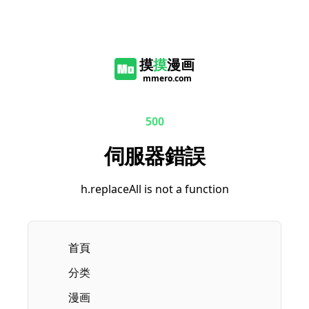
摸
摸
漫画
mmero.com
500
伺服器錯誤
h.replaceAll is not a function
首頁
Current page:
分类
漫画